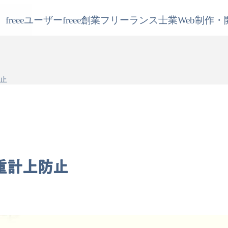
freeeユーザー
freee創業
フリーランス
士業
Web制作・
防止
二重計上防止