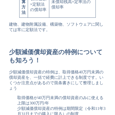
算
未償却残高×定率法の
×定額法
方
償却率
の償却率
法
建物、建物附属設備、構築物、ソフトウェアに関し
ては常に定額法です。
少額減価償却資産の特例について
も知ろう！
少額減価償却資産の特例は、取得価格40万円未満の
償却資産を、一括で経費に計上できる制度です。い
くつか注意点があるので箇条書きにして整理しまし
ょう
取得価格が40万円未満の償却資産のみに使える
上限は300万円/年
少額減価償却資産の特例は期間限定（令和11年3
月31日までの購入に限る）の制度