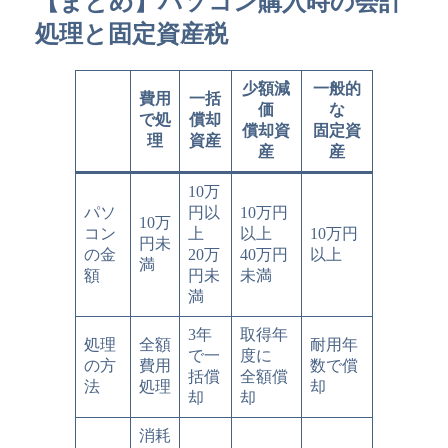
【まとめ】パソコン購入時の会計
処理と固定資産税
少額減
一般的
費用
一括
価
な
で処
償却
償却資
固定資
理
資産
産
産
10万
パソ
円以
10万円
10万
コン
上
以上
10万円
円未
の金
20万
40万円
以上
満
額
円未
未満
満
3年
取得年
処理
全額
耐用年
で一
度に
の方
費用
数で償
括償
全額償
法
処理
却
却
却
消耗