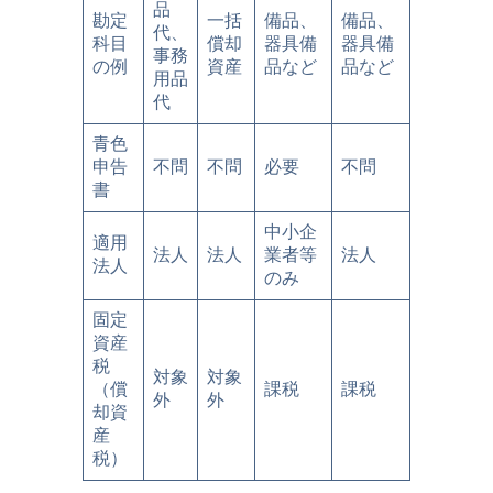
品
勘定
一括
備品、
備品、
代、
科目
償却
器具備
器具備
事務
の例
資産
品など
品など
用品
代
青色
申告
不問
不問
必要
不問
書
中小企
適用
法人
法人
業者等
法人
法人
のみ
固定
資産
税
対象
対象
（償
課税
課税
外
外
却資
産
税）