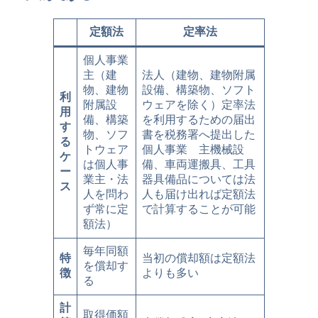
定額法
定率法
個人事業
主（建
法人（建物、建物附属
物、建物
設備、構築物、ソフト
利
附属設
ウェアを除く）定率法
用
備、構築
を利用するための届出
す
物、ソフ
書を税務署へ提出した
る
トウェア
個人事業 主機械設
ケ
は個人事
備、車両運搬具、工具
ー
業主・法
器具備品については法
ス
人を問わ
人も届け出れば定額法
ず常に定
で計算することが可能
額法）
毎年同額
特
当初の償却額は定額法
を償却す
徴
よりも多い
る
計
取得価額