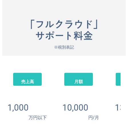
「フルクラウド」
サポート料金
※税別表記
売上高
月額
1,000
10,000
130
万円以下
円/月